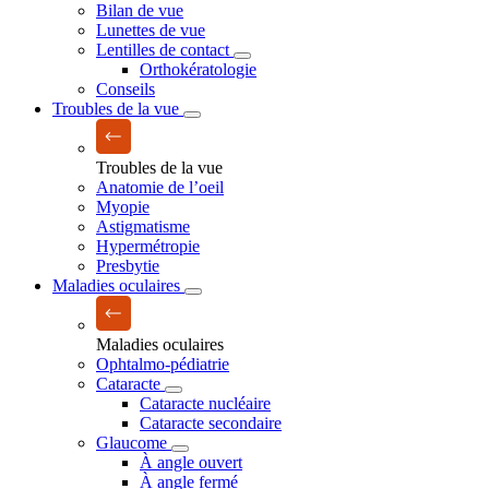
Bilan de vue
Lunettes de vue
Lentilles de contact
Orthokératologie
Conseils
Troubles de la vue
Troubles de la vue
Anatomie de l’oeil
Myopie
Astigmatisme
Hypermétropie
Presbytie
Maladies oculaires
Maladies oculaires
Ophtalmo-pédiatrie
Cataracte
Cataracte nucléaire
Cataracte secondaire
Glaucome
À angle ouvert
À angle fermé