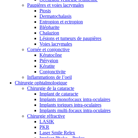
Paupières et voies lacrymales
Ptosis
Dermatochalasis
Entropion et ectropion
Blépharite
Chalazion
Lésions et tumeurs de paupières
Voies lacrymales
Cornée et conjonctive
Kératocône
Ptérygion
Kératite
Conjonctivite
Inflammations de l’oeil
Chirurgie ophtalmologique
Chirurgie de la cataracte
Implant de cataracte
Implants monofocaux intra-oculaires
Implants toriques intra-oculaires
Implants multi-focaux intra-oculaires
Chirurgie réfractive
LASIK
PKR
Laser Smile Relex