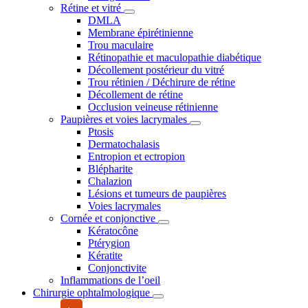
Rétine et vitré
DMLA
Membrane épirétinienne
Trou maculaire
Rétinopathie et maculopathie diabétique
Décollement postérieur du vitré
Trou rétinien / Déchirure de rétine
Décollement de rétine
Occlusion veineuse rétinienne
Paupières et voies lacrymales
Ptosis
Dermatochalasis
Entropion et ectropion
Blépharite
Chalazion
Lésions et tumeurs de paupières
Voies lacrymales
Cornée et conjonctive
Kératocône
Ptérygion
Kératite
Conjonctivite
Inflammations de l’oeil
Chirurgie ophtalmologique