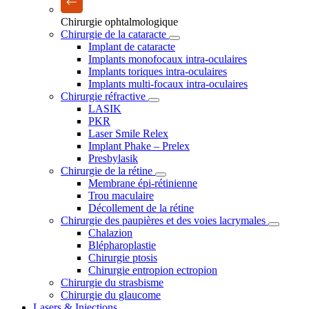
Chirurgie ophtalmologique
Chirurgie de la cataracte
Implant de cataracte
Implants monofocaux intra-oculaires
Implants toriques intra-oculaires
Implants multi-focaux intra-oculaires
Chirurgie réfractive
LASIK
PKR
Laser Smile Relex
Implant Phake – Prelex
Presbylasik
Chirurgie de la rétine
Membrane épi-rétinienne
Trou maculaire
Décollement de la rétine
Chirurgie des paupières et des voies lacrymales
Chalazion
Blépharoplastie
Chirurgie ptosis
Chirurgie entropion ectropion
Chirurgie du strasbisme
Chirurgie du glaucome
Lasers & Injections