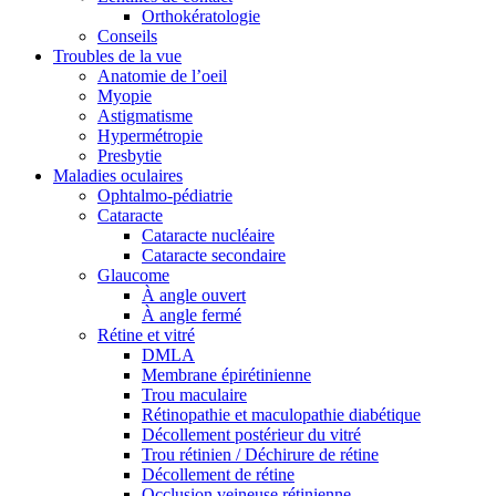
Orthokératologie
Conseils
Troubles de la vue
Anatomie de l’oeil
Myopie
Astigmatisme
Hypermétropie
Presbytie
Maladies oculaires
Ophtalmo-pédiatrie
Cataracte
Cataracte nucléaire
Cataracte secondaire
Glaucome
À angle ouvert
À angle fermé
Rétine et vitré
DMLA
Membrane épirétinienne
Trou maculaire
Rétinopathie et maculopathie diabétique
Décollement postérieur du vitré
Trou rétinien / Déchirure de rétine
Décollement de rétine
Occlusion veineuse rétinienne