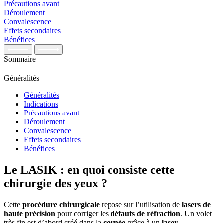
Précautions avant
Déroulement
Convalescence
Effets secondaires
Bénéfices
Sommaire
Généralités
Généralités
Indications
Précautions avant
Déroulement
Convalescence
Effets secondaires
Bénéfices
Le LASIK : en quoi consiste cette
chirurgie des yeux ?
Cette
procédure chirurgicale
repose sur l’utilisation de
lasers de
haute précision
pour corriger les
défauts de réfraction
. Un volet
très fin est d’abord créé dans la
cornée
grâce à un
laser