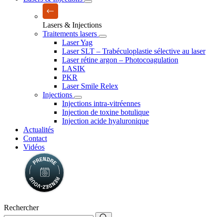
Lasers & Injections
Traitements lasers
Laser Yag
Laser SLT – Trabéculoplastie sélective au laser
Laser rétine argon – Photocoagulation
LASIK
PKR
Laser Smile Relex
Injections
Injections intra-vitréennes
Injection de toxine botulique
Injection acide hyaluronique
Actualités
Contact
Vidéos
Rechercher