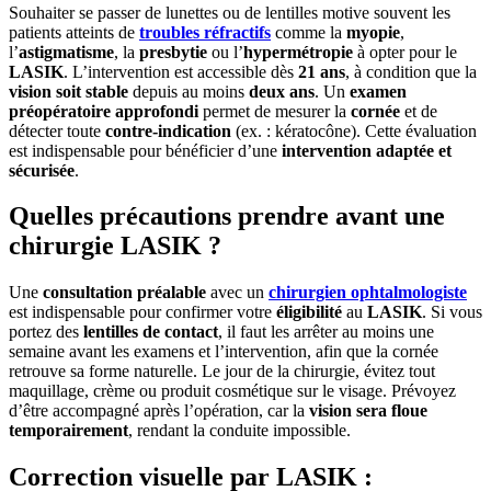
Souhaiter se passer de lunettes ou de lentilles motive souvent les
patients atteints de
troubles réfractifs
comme la
myopie
,
l’
astigmatisme
, la
presbytie
ou l’
hypermétropie
à opter pour le
LASIK
. L’intervention est accessible dès
21 ans
, à condition que la
vision soit stable
depuis au moins
deux ans
. Un
examen
préopératoire approfondi
permet de mesurer la
cornée
et de
détecter toute
contre-indication
(ex. : kératocône). Cette évaluation
est indispensable pour bénéficier d’une
intervention adaptée et
sécurisée
.
Quelles précautions prendre avant une
chirurgie LASIK ?
Une
consultation préalable
avec un
chirurgien ophtalmologiste
est indispensable pour confirmer votre
éligibilité
au
LASIK
. Si vous
portez des
lentilles de contact
, il faut les arrêter au moins une
semaine avant les examens et l’intervention, afin que la cornée
retrouve sa forme naturelle. Le jour de la chirurgie, évitez tout
maquillage, crème ou produit cosmétique sur le visage. Prévoyez
d’être accompagné après l’opération, car la
vision sera floue
temporairement
, rendant la conduite impossible.
Correction visuelle par LASIK :