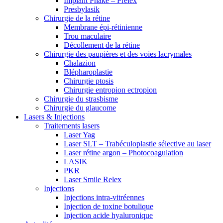
Implant Phake – Prelex
Presbylasik
Chirurgie de la rétine
Membrane épi-rétinienne
Trou maculaire
Décollement de la rétine
Chirurgie des paupières et des voies lacrymales
Chalazion
Blépharoplastie
Chirurgie ptosis
Chirurgie entropion ectropion
Chirurgie du strasbisme
Chirurgie du glaucome
Lasers & Injections
Traitements lasers
Laser Yag
Laser SLT – Trabéculoplastie sélective au laser
Laser rétine argon – Photocoagulation
LASIK
PKR
Laser Smile Relex
Injections
Injections intra-vitréennes
Injection de toxine botulique
Injection acide hyaluronique