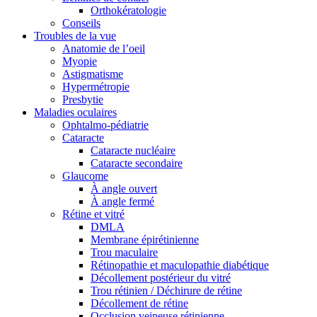
Orthokératologie
Conseils
Troubles de la vue
Anatomie de l’oeil
Myopie
Astigmatisme
Hypermétropie
Presbytie
Maladies oculaires
Ophtalmo-pédiatrie
Cataracte
Cataracte nucléaire
Cataracte secondaire
Glaucome
À angle ouvert
À angle fermé
Rétine et vitré
DMLA
Membrane épirétinienne
Trou maculaire
Rétinopathie et maculopathie diabétique
Décollement postérieur du vitré
Trou rétinien / Déchirure de rétine
Décollement de rétine
Occlusion veineuse rétinienne