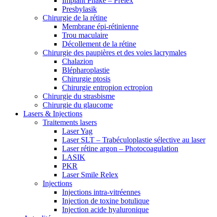
Implant Phake – Prelex
Presbylasik
Chirurgie de la rétine
Membrane épi-rétinienne
Trou maculaire
Décollement de la rétine
Chirurgie des paupières et des voies lacrymales
Chalazion
Blépharoplastie
Chirurgie ptosis
Chirurgie entropion ectropion
Chirurgie du strasbisme
Chirurgie du glaucome
Lasers & Injections
Traitements lasers
Laser Yag
Laser SLT – Trabéculoplastie sélective au laser
Laser rétine argon – Photocoagulation
LASIK
PKR
Laser Smile Relex
Injections
Injections intra-vitréennes
Injection de toxine botulique
Injection acide hyaluronique