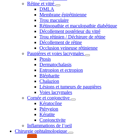
Rétine et vitré
DMLA
Membrane épirétinienne
Trou maculaire
Rétinopathie et maculopathie diabétique
Décollement postérieur du vitré
Trou rétinien / Déchirure de rétine
Décollement de rétine
Occlusion veineuse rétinienne
Paupières et voies lacrymales
Ptosis
Dermatochalasis
Entropion et ectropion
Blépharite
Chalazion
Lésions et tumeurs de paupières
Voies lacrymales
Cornée et conjonctive
Kératocône
Ptérygion
Kératite
Conjonctivite
Inflammations de l’oeil
Chirurgie ophtalmologique