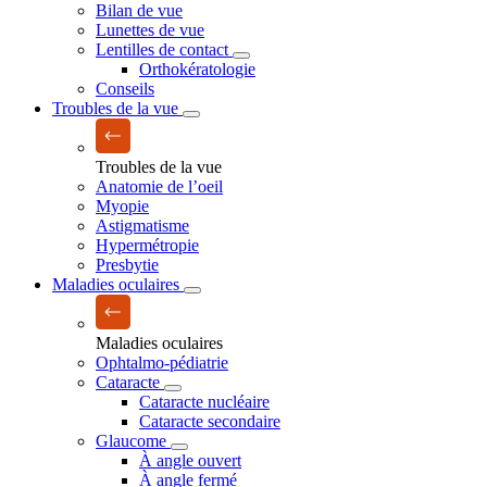
Bilan de vue
Lunettes de vue
Lentilles de contact
Orthokératologie
Conseils
Troubles de la vue
Troubles de la vue
Anatomie de l’oeil
Myopie
Astigmatisme
Hypermétropie
Presbytie
Maladies oculaires
Maladies oculaires
Ophtalmo-pédiatrie
Cataracte
Cataracte nucléaire
Cataracte secondaire
Glaucome
À angle ouvert
À angle fermé