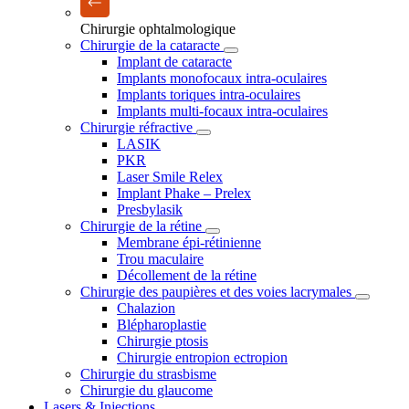
Chirurgie ophtalmologique
Chirurgie de la cataracte
Implant de cataracte
Implants monofocaux intra-oculaires
Implants toriques intra-oculaires
Implants multi-focaux intra-oculaires
Chirurgie réfractive
LASIK
PKR
Laser Smile Relex
Implant Phake – Prelex
Presbylasik
Chirurgie de la rétine
Membrane épi-rétinienne
Trou maculaire
Décollement de la rétine
Chirurgie des paupières et des voies lacrymales
Chalazion
Blépharoplastie
Chirurgie ptosis
Chirurgie entropion ectropion
Chirurgie du strasbisme
Chirurgie du glaucome
Lasers & Injections