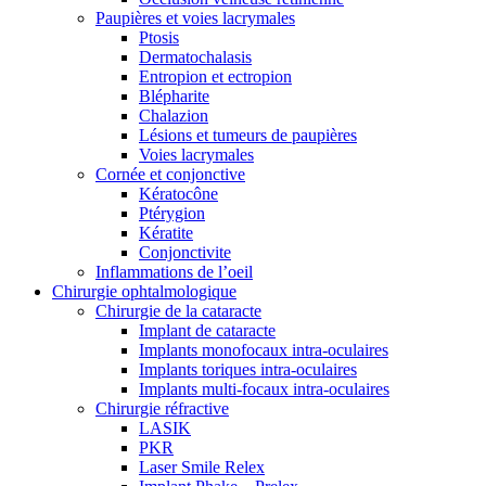
Paupières et voies lacrymales
Ptosis
Dermatochalasis
Entropion et ectropion
Blépharite
Chalazion
Lésions et tumeurs de paupières
Voies lacrymales
Cornée et conjonctive
Kératocône
Ptérygion
Kératite
Conjonctivite
Inflammations de l’oeil
Chirurgie ophtalmologique
Chirurgie de la cataracte
Implant de cataracte
Implants monofocaux intra-oculaires
Implants toriques intra-oculaires
Implants multi-focaux intra-oculaires
Chirurgie réfractive
LASIK
PKR
Laser Smile Relex