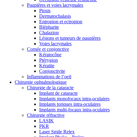
Paupières et voies lacrymales
Ptosis
Dermatochalasis
Entropion et ectropion
Blépharite
Chalazion
Lésions et tumeurs de paupières
Voies lacrymales
Cornée et conjonctive
Kératocône
Ptérygion
Kératite
Conjonctivite
Inflammations de l’oeil
Chirurgie ophtalmologique
Chirurgie de la cataracte
Implant de cataracte
Implants monofocaux intra-oculaires
Implants toriques intra-oculaires
Implants multi-focaux intra-oculaires
Chirurgie réfractive
LASIK
PKR
Laser Smile Relex