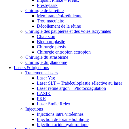
Implant Phake – Prelex
Presbylasik
Chirurgie de la rétine
Membrane épi-rétinienne
Trou maculaire
Décollement de la rétine
Chirurgie des paupières et des voies lacrymales
Chalazion
Blépharoplastie
Chirurgie ptosis
Chirurgie entropion ectropion
Chirurgie du strasbisme
Chirurgie du glaucome
Lasers & Injections
Traitements lasers
Laser Yag
Laser SLT – Trabéculoplastie sélective au laser
Laser rétine argon – Photocoagulation
LASIK
PKR
Laser Smile Relex
Injections
Injections intra-vitréennes
Injection de toxine botulique
Injection acide hyaluronique