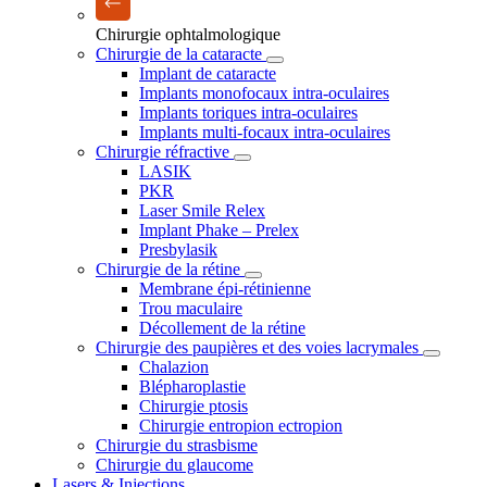
Chirurgie ophtalmologique
Chirurgie de la cataracte
Implant de cataracte
Implants monofocaux intra-oculaires
Implants toriques intra-oculaires
Implants multi-focaux intra-oculaires
Chirurgie réfractive
LASIK
PKR
Laser Smile Relex
Implant Phake – Prelex
Presbylasik
Chirurgie de la rétine
Membrane épi-rétinienne
Trou maculaire
Décollement de la rétine
Chirurgie des paupières et des voies lacrymales
Chalazion
Blépharoplastie
Chirurgie ptosis
Chirurgie entropion ectropion
Chirurgie du strasbisme
Chirurgie du glaucome
Lasers & Injections