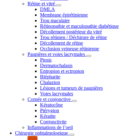
Rétine et vitré
DMLA
Membrane épirétinienne
Trou maculaire
Rétinopathie et maculopathie diabétique
Décollement postérieur du vitré
Trou rétinien / Déchirure de rétine
Décollement de rétine
Occlusion veineuse rétinienne
Paupières et voies lacrymales
Ptosis
Dermatochalasis
Entropion et ectropion
Blépharite
Chalazion
Lésions et tumeurs de paupières
Voies lacrymales
Cornée et conjonctive
Kératocône
Ptérygion
Kératite
Conjonctivite
Inflammations de l’oeil
Chirurgie ophtalmologique