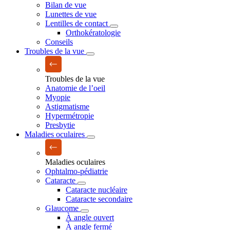
Bilan de vue
Lunettes de vue
Lentilles de contact
Orthokératologie
Conseils
Troubles de la vue
Troubles de la vue
Anatomie de l’oeil
Myopie
Astigmatisme
Hypermétropie
Presbytie
Maladies oculaires
Maladies oculaires
Ophtalmo-pédiatrie
Cataracte
Cataracte nucléaire
Cataracte secondaire
Glaucome
À angle ouvert
À angle fermé