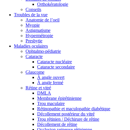
Orthokératologie
Conseils
Troubles de la vue
Anatomie de l’oeil
Myopie
Astigmatisme
Hypermétropie
Presbytie
Maladies oculaires
Ophtalmo-pédiatrie
Cataracte
Cataracte nucléaire
Cataracte secondaire
Glaucome
À angle ouvert
À angle fermé
Rétine et vitré
DMLA
Membrane épirétinienne
Trou maculaire
Rétinopathie et maculopathie diabétique
Décollement postérieur du vitré
Trou rétinien / Déchirure de rétine
Décollement de rétine
Occlusion veineuse rétinienne