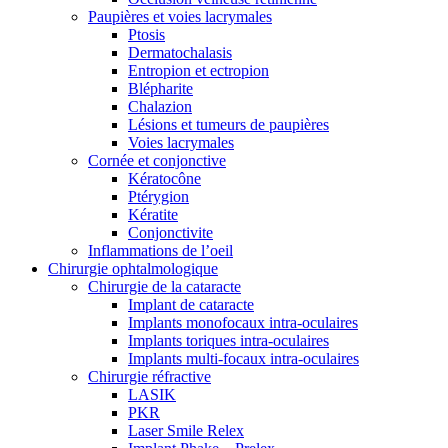
Paupières et voies lacrymales
Ptosis
Dermatochalasis
Entropion et ectropion
Blépharite
Chalazion
Lésions et tumeurs de paupières
Voies lacrymales
Cornée et conjonctive
Kératocône
Ptérygion
Kératite
Conjonctivite
Inflammations de l’oeil
Chirurgie ophtalmologique
Chirurgie de la cataracte
Implant de cataracte
Implants monofocaux intra-oculaires
Implants toriques intra-oculaires
Implants multi-focaux intra-oculaires
Chirurgie réfractive
LASIK
PKR
Laser Smile Relex