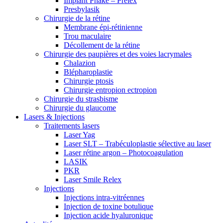
Implant Phake – Prelex
Presbylasik
Chirurgie de la rétine
Membrane épi-rétinienne
Trou maculaire
Décollement de la rétine
Chirurgie des paupières et des voies lacrymales
Chalazion
Blépharoplastie
Chirurgie ptosis
Chirurgie entropion ectropion
Chirurgie du strasbisme
Chirurgie du glaucome
Lasers & Injections
Traitements lasers
Laser Yag
Laser SLT – Trabéculoplastie sélective au laser
Laser rétine argon – Photocoagulation
LASIK
PKR
Laser Smile Relex
Injections
Injections intra-vitréennes
Injection de toxine botulique
Injection acide hyaluronique