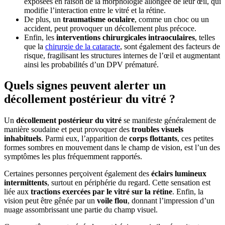
exposées en raison de la morphologie allongée de leur œil, qui
modifie l’interaction entre le vitré et la rétine.
De plus, un
traumatisme oculaire
, comme un choc ou un
accident, peut provoquer un décollement plus précoce.
Enfin, les
interventions chirurgicales intraoculaires
, telles
que la
chirurgie de la cataracte
, sont également des facteurs de
risque, fragilisant les structures internes de l’œil et augmentant
ainsi les probabilités d’un DPV prématuré.
Quels signes peuvent alerter un
décollement postérieur du vitré ?
Un
décollement postérieur du vitré
se manifeste généralement de
manière soudaine et peut provoquer des
troubles visuels
inhabituels
. Parmi eux, l’apparition de
corps flottants
, ces petites
formes sombres en mouvement dans le champ de vision, est l’un des
symptômes les plus fréquemment rapportés.
Certaines personnes perçoivent également des
éclairs lumineux
intermittents
, surtout en périphérie du regard. Cette sensation est
liée aux
tractions exercées par le vitré sur la rétine
. Enfin, la
vision peut être gênée par un
voile flou
, donnant l’impression d’un
nuage assombrissant une partie du champ visuel.