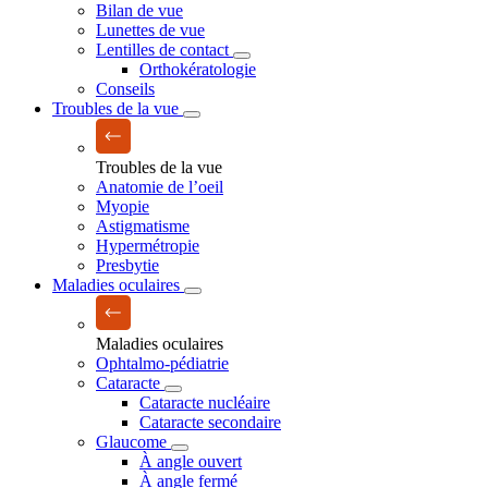
Bilan de vue
Lunettes de vue
Lentilles de contact
Orthokératologie
Conseils
Troubles de la vue
Troubles de la vue
Anatomie de l’oeil
Myopie
Astigmatisme
Hypermétropie
Presbytie
Maladies oculaires
Maladies oculaires
Ophtalmo-pédiatrie
Cataracte
Cataracte nucléaire
Cataracte secondaire
Glaucome
À angle ouvert
À angle fermé