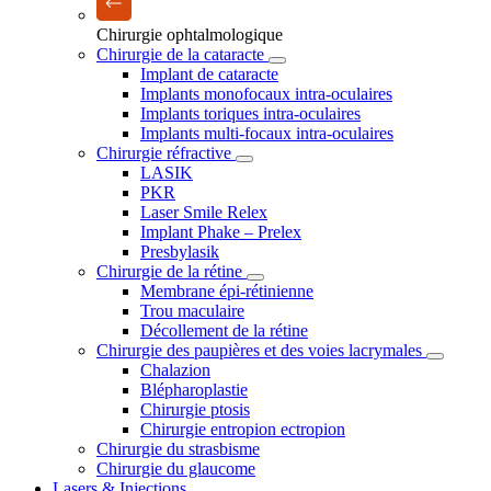
Chirurgie ophtalmologique
Chirurgie de la cataracte
Implant de cataracte
Implants monofocaux intra-oculaires
Implants toriques intra-oculaires
Implants multi-focaux intra-oculaires
Chirurgie réfractive
LASIK
PKR
Laser Smile Relex
Implant Phake – Prelex
Presbylasik
Chirurgie de la rétine
Membrane épi-rétinienne
Trou maculaire
Décollement de la rétine
Chirurgie des paupières et des voies lacrymales
Chalazion
Blépharoplastie
Chirurgie ptosis
Chirurgie entropion ectropion
Chirurgie du strasbisme
Chirurgie du glaucome
Lasers & Injections