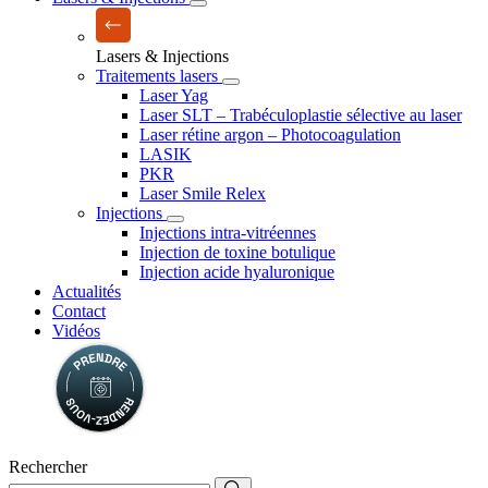
Lasers & Injections
Traitements lasers
Laser Yag
Laser SLT – Trabéculoplastie sélective au laser
Laser rétine argon – Photocoagulation
LASIK
PKR
Laser Smile Relex
Injections
Injections intra-vitréennes
Injection de toxine botulique
Injection acide hyaluronique
Actualités
Contact
Vidéos
Rechercher