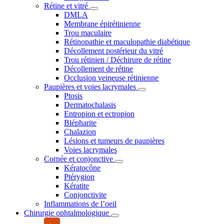
Rétine et vitré
DMLA
Membrane épirétinienne
Trou maculaire
Rétinopathie et maculopathie diabétique
Décollement postérieur du vitré
Trou rétinien / Déchirure de rétine
Décollement de rétine
Occlusion veineuse rétinienne
Paupières et voies lacrymales
Ptosis
Dermatochalasis
Entropion et ectropion
Blépharite
Chalazion
Lésions et tumeurs de paupières
Voies lacrymales
Cornée et conjonctive
Kératocône
Ptérygion
Kératite
Conjonctivite
Inflammations de l’oeil
Chirurgie ophtalmologique