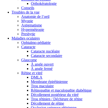
Orthokératologie
Conseils
Troubles de la vue
Anatomie de l’oeil
Myopie
Astigmatisme
Hypermétropie
Presbytie
Maladies oculaires
Ophtalmo-pédiatrie
Cataracte
Cataracte nucléaire
Cataracte secondaire
Glaucome
À angle ouvert
À angle fermé
Rétine et vitré
DMLA
Membrane épirétinienne
Trou maculaire
Rétinopathie et maculopathie diabétique
Décollement postérieur du vitré
Trou rétinien / Déchirure de rétine
Décollement de rétine
Occlusion veineuse rétinienne