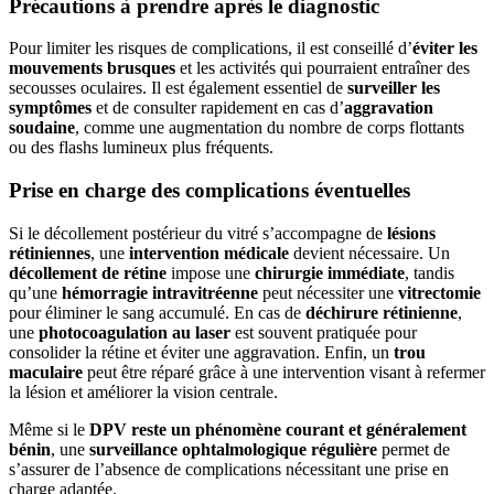
Précautions à prendre après le diagnostic
Pour limiter les risques de complications, il est conseillé d’
éviter les
mouvements brusques
et les activités qui pourraient entraîner des
secousses oculaires. Il est également essentiel de
surveiller les
symptômes
et de consulter rapidement en cas d’
aggravation
soudaine
, comme une augmentation du nombre de corps flottants
ou des flashs lumineux plus fréquents.
Prise en charge des complications éventuelles
Si le décollement postérieur du vitré s’accompagne de
lésions
rétiniennes
, une
intervention médicale
devient nécessaire. Un
décollement de rétine
impose une
chirurgie immédiate
, tandis
qu’une
hémorragie intravitréenne
peut nécessiter une
vitrectomie
pour éliminer le sang accumulé. En cas de
déchirure rétinienne
,
une
photocoagulation au laser
est souvent pratiquée pour
consolider la rétine et éviter une aggravation. Enfin, un
trou
maculaire
peut être réparé grâce à une intervention visant à refermer
la lésion et améliorer la vision centrale.
Même si le
DPV reste un phénomène courant et généralement
bénin
, une
surveillance ophtalmologique régulière
permet de
s’assurer de l’absence de complications nécessitant une prise en
charge adaptée.